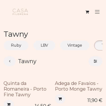
Se rendre au contenu
Tawny
Ruby
LBV
Vintage
T
Tawny
Quinta da
Adega de Favaios -
Romaneira - Porto
Porto Monge Tawny
Fine Tawny
11,90
€