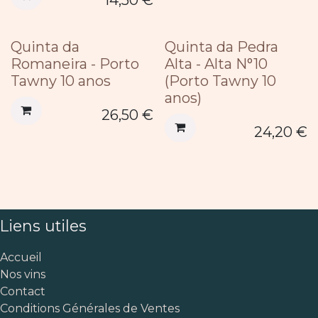
14,50
€
Quinta da
Quinta da Pedra
Romaneira - Porto
Alta - Alta N°10
Tawny 10 anos
(Porto Tawny 10
anos)
26,50
€
24,20
€
Liens utiles
Accueil
Nos vins
Contact
Conditions Générales de Ventes