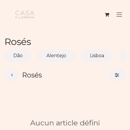
Se rendre au contenu
Rosés
Dão
Alentejo
Lisboa
Rosés
Aucun article défini