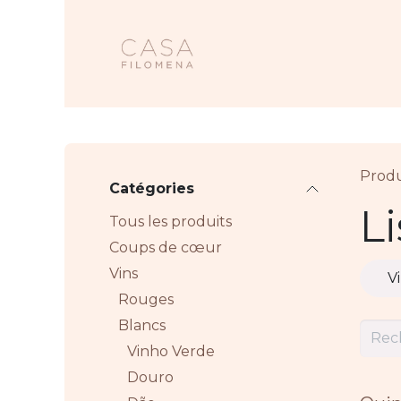
Se rendre au contenu
Accueil
Nos 
Produ
Catégories
L
Tous les produits
Coups de cœur
Vins
V
Rouges
Blancs
Vinho Verde
Douro