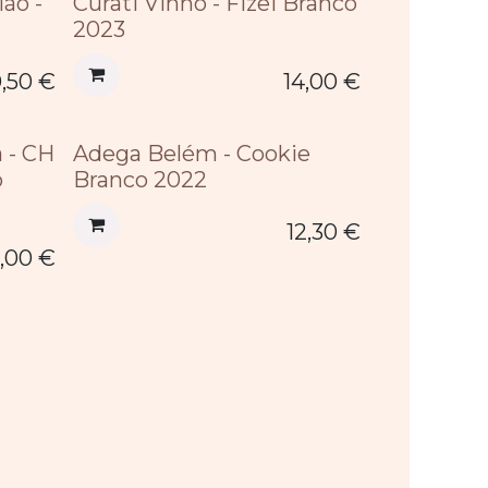
ão -
Curati Vinho - Fizei Branco
2023
0,50
€
14,00
€
 - CH
Adega Belém - Cookie
o
Branco 2022
12,30
€
,00
€