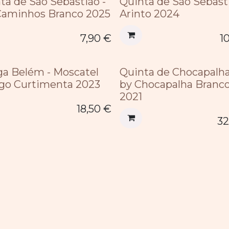
ta de São Sebastião -
Quinta de São Sebasti
Caminhos Branco 2025
Arinto 2024
7,90
€
1
a Belém - Moscatel
Quinta de Chocapalha
go Curtimenta 2023
by Chocapalha Branc
2021
18,50
€
32