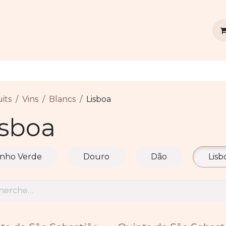
vins
Agenda
Dégustation privée
Contact
its
Vins
Blancs
Lisboa
isboa
inho Verde
Douro
Dão
Lisb