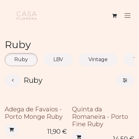
Se rendre au contenu
Ruby
Ruby
LBV
Vintage
T
Ruby
Adega de Favaios -
Quinta da
Porto Monge Ruby
Romaneira - Porto
Fine Ruby
11,90
€