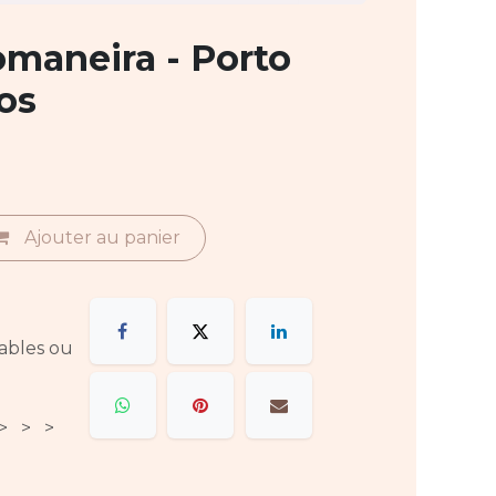
omaneira - Porto
os
Ajouter au panier
rables ou
 > > >