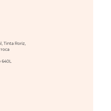
, Tinta Roriz,
rroca
e 640L