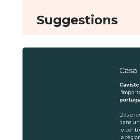
Suggestions
Casa
Caviste
l'import
portuga
Des pro
dans un
le cent
la régio