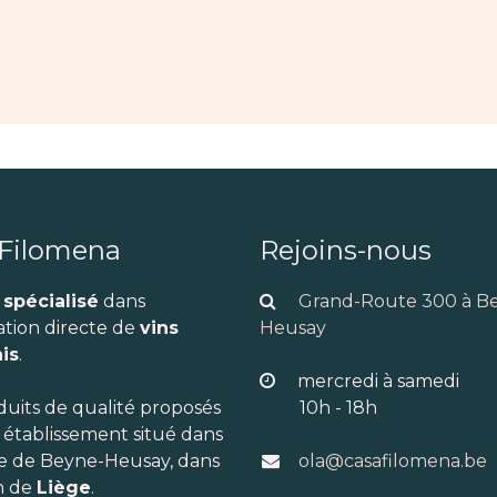
 Filomena
Rejoins-nous
 spécialisé
dans
Grand-Route 300 à B
ation directe de
vins
Heusay
is
.
mercredi à samedi
duits de qualité proposés
10h - 18h
 établissement situé dans
re de Beyne-Heusay, dans
ola@casafilomena.be
n de
Liège
.