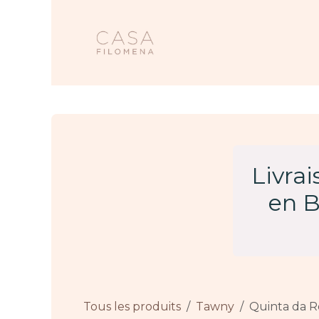
Se rendre au contenu
Accueil
Nos 
Livra
en B
Tous les produits
Tawny
Quinta da R