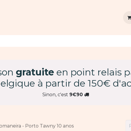
vins
Agenda
Dégustation privée
Contact
ison
gratuite
en point relais 
elgique à partir de 150€ d'ac
Sinon, c'est
9€90
omaneira - Porto Tawny 10 anos