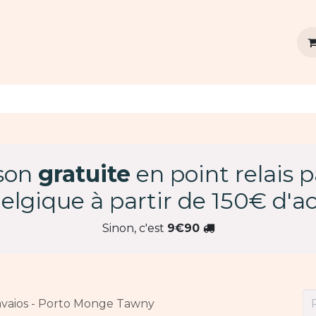
vins
Agenda
Dégustation privée
Contact
ison
gratuite
en point relais 
elgique à partir de 150€ d'ac
Sinon, c'est
9€90
vaios - Porto Monge Tawny