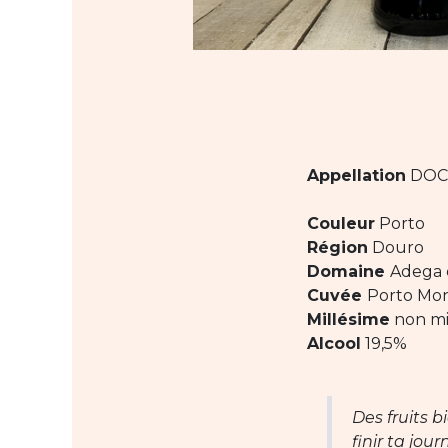
Appellation
DOC 
Couleur
Porto
Région
Douro
Domaine
Adega 
Cuvée
Porto Mo
Millésime
non mi
Alcool
19,5%
Des fruits b
finir ta jou