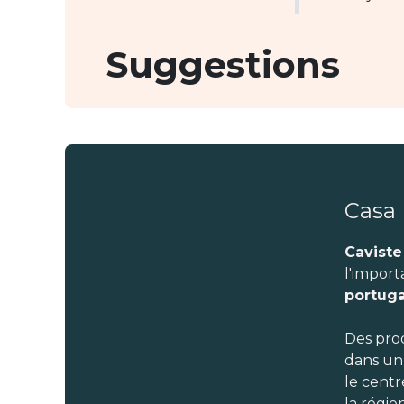
Suggestions
Casa
Caviste
l'import
portuga
Des pro
dans un
le cent
la régio