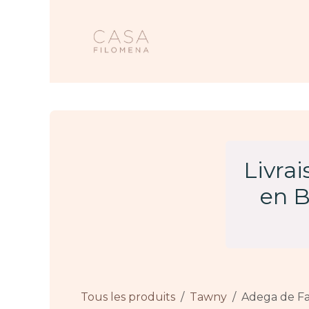
Se rendre au contenu
Accueil
Nos 
Livra
en B
Tous les produits
Tawny
Adega de Fa