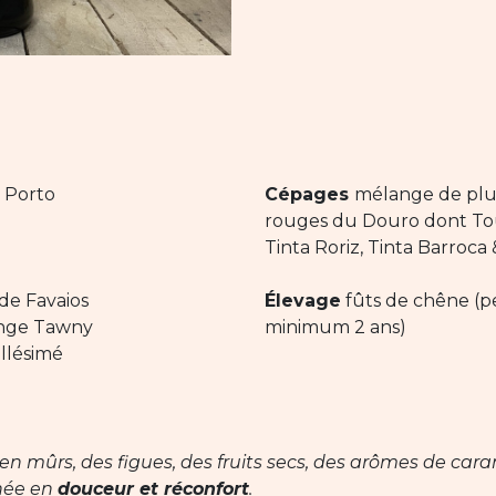
Porto
Cépages
mélange de plu
rouges du Douro dont Tou
Tinta Roriz, Tinta Barroca
de Favaios
Élevage
fûts de chêne (
nge Tawny
minimum 2 ans)
llésimé
ien mûrs, des figues, des fruits secs, des arômes de caram
rnée en
douceur et réconfort
.