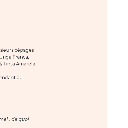
sieurs cépages
riga Franca,
 & Tinta Amarela
pendant au
el... de quoi