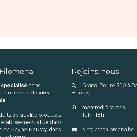
 Filomena
Rejoins-nous
 spécialisé
dans
Grand-Route 300 à B
ation directe de
vins
Heusay
is
.
mercredi à samedi
duits de qualité proposés
10h - 18h
 établissement situé dans
re de Beyne-Heusay, dans
ola@casafilomena.be
n de
Liège
.