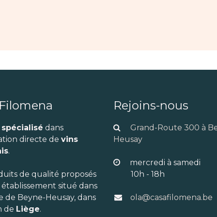
 Filomena
Rejoins-nous
 spécialisé
dans
Grand-Route 300 à B
ation directe de
vins
Heusay
is
.
mercredi à samedi
duits de qualité proposés
10h - 18h
 établissement situé dans
re de Beyne-Heusay, dans
ola@casafilomena.be
n de
Liège
.