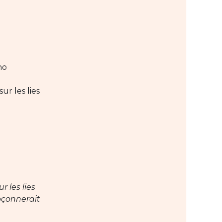
ho
ur les lies
r les lies
pçonnerait