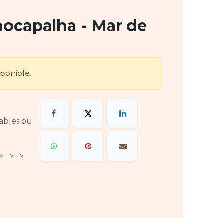
hocapalha - Mar de
sponible.
rables ou
 > > >