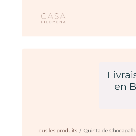
Se rendre au contenu
Accueil
Nos 
Livra
en B
Tous les produits
Quinta de Chocapalha