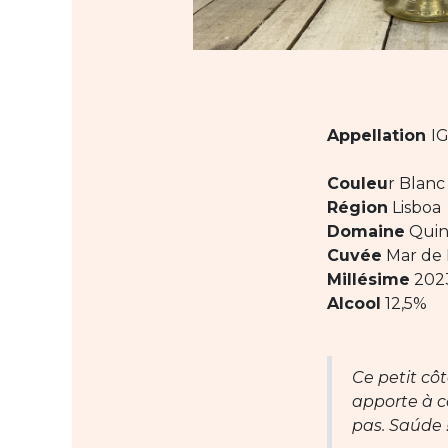
Appellation
IG
Couleu
r Blanc
Région
Lisboa
Domaine
Quin
Cuvée
Mar de 
Millésime
202
Alcool
12,5%
Ce petit côt
apporte à c
pas. Saúde 