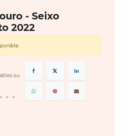
ouro - Seixo
to 2022
sponible.
rables ou
 > > >