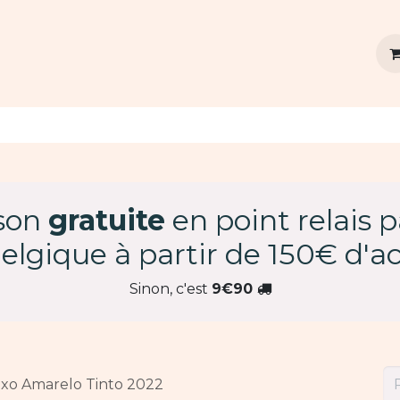
vins
Agenda
Dégustation privée
Contact
ison
gratuite
en point relais 
elgique à partir de 150€ d'ac
Sinon, c'est
9€90
eixo Amarelo Tinto 2022