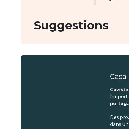
Suggestions
Casa
Caviste
l'import
portuga
Des pro
dans un