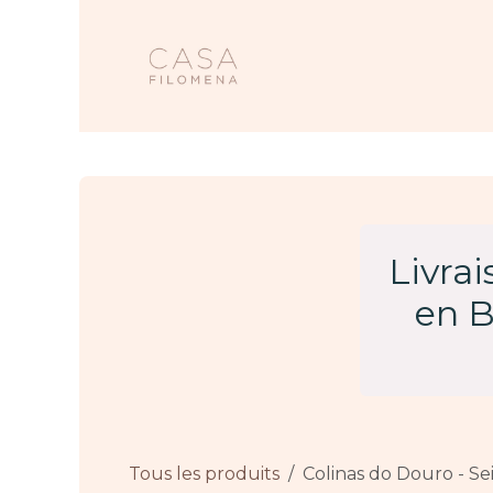
Se rendre au contenu
Accueil
Nos 
Livra
en B
Tous les produits
Colinas do Douro - S