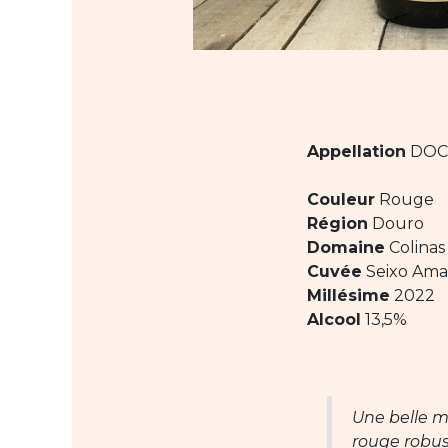
Appellation
DOC
Couleur
Rouge
Région
Douro
Domaine
Colinas
Cuvée
Seixo Amar
Millésime
2022
Alcool
13,5%
Une belle ma
rouge robus